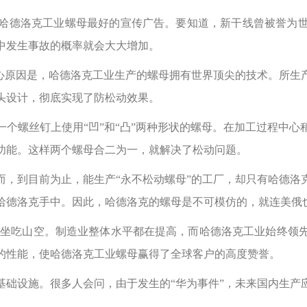
哈德洛克工业螺母最好的宣传广告。要知道，新干线曾被誉为
中发生事故的概率就会大大增加。
核心原因是，哈德洛克工业生产的螺母拥有世界顶尖的技术。所生
头设计，彻底实现了防松动效果。
个螺丝钉上使用“凹”和“凸”两种形状的螺母。在加工过程中
功能。这样两个螺母合二为一，就解决了松动问题。
而，到目前为止，能生产“永不松动螺母”的工厂，却只有哈德洛
哈德洛克手中。因此，哈德洛克的螺母是不可模仿的，就连美俄
产品坐吃山空。制造业整体水平都在提高，而哈德洛克工业始终领
的性能，使哈德洛克工业螺母赢得了全球客户的高度赞誉。
基础设施。很多人会问，由于发生的“华为事件”，未来国内生产