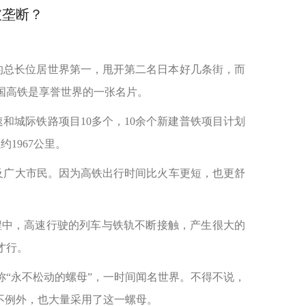
破垄断？
的总长位居世界第一，甩开第二名日本好几条街，而
国高铁是享誉世界的一张名片。
速和城际铁路项目10多个，10余个新建普铁项目计划
1967公里。
惠及广大市民。因为高铁出行时间比火车更短，也更舒
程中，高速行驶的列车与铁轨不断接触，产生很大的
才行。
称“永不松动的螺母”，一时间闻名世界。不得不说，
不例外，也大量采用了这一螺母。